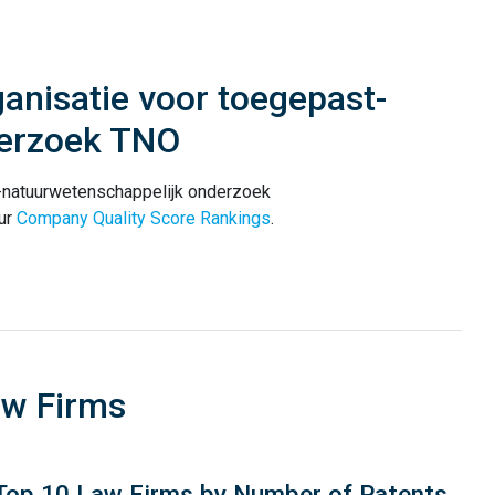
anisatie voor toegepast-
derzoek TNO
-natuurwetenschappelijk onderzoek
ur
Company Quality Score Rankings
.
aw Firms
Top 10 Law Firms by Number of Patents