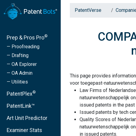
PatentVerse
Compani
COMPAN
®
Prep & Pros Pro
— Proofreading
— Drafting
— OA Explorer
— OA Admin
This page provides informatio
— Utilities
voor toegepast-natuurwetensc
Law Firms of Nederlandse
®
PatentPlex
natuurwetenschappelijk o
issued patents in the past 
PatentLink™
Issued patents by tech cen
Art Unit Predictor
Quality Scores of Nederla
natuurwetenschappelijk o
Examiner Stats
in issued patents.