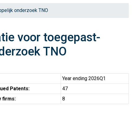
ppelijk onderzoek TNO
ie voor toegepast-
nderzoek TNO
Year ending 2026Q1
ued Patents:
47
 firms:
8