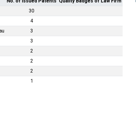
No. of Issued Patents
Quality Badges of Law Firm
30
4
au
3
3
2
2
2
1