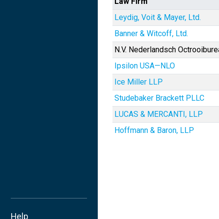
Law Firm
Leydig, Voit & Mayer, Ltd.
Banner & Witcoff, Ltd.
N.V. Nederlandsch Octrooibure
Ipsilon USA—NLO
Ice Miller LLP
Studebaker Brackett PLLC
LUCAS & MERCANTI, LLP
Hoffmann & Baron, LLP
Help