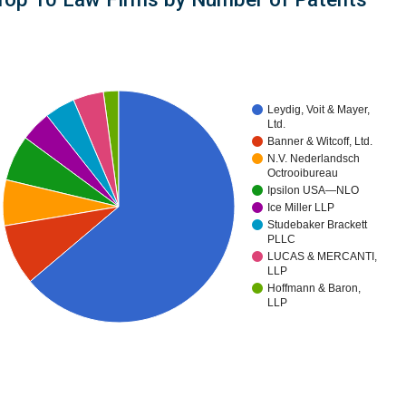
Leydig, Voit & Mayer,
Ltd.
Banner & Witcoff, Ltd.
N.V. Nederlandsch
Octrooibureau
Ipsilon USA—NLO
Ice Miller LLP
Studebaker Brackett
PLLC
LUCAS & MERCANTI,
LLP
Hoffmann & Baron,
LLP